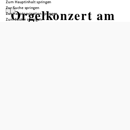
Zum Hauptinhalt springen
Zur Suche springen
Orgelkonzert am
Zur Hauptnavigation springen
Zum Footer springen
Nationalfeiertag
in der Stiftsbasilika Klosterneuburg
Stift Klosterneuburg, 3400 Klosterneuburg