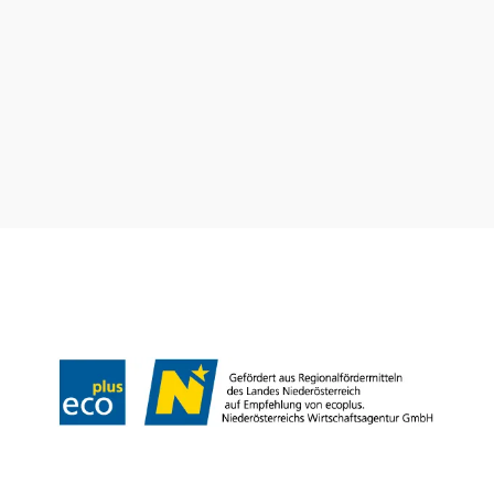
Wienerwald Tourismus GmbH
+43 2231 62176
office@wienerwald.info
Prospekte bestellen
Newsletter abonnieren
Presse
Team
B2B-Partner
Impressum
Datenschutz
Haftungsausschluss
LE/LEADER 23-27
Barrierefreiheitserklärung
Copyright © Wienerwald Tourismus GmbH