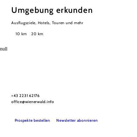
Umgebung erkunden
Ausflugsziele, Hotels, Touren und mehr
Suchradius
10 km
20 km
null
Wienerwald Tourismus GmbH
+43 2231 62176
office@wienerwald.info
Prospekte bestellen
Newsletter abonnieren