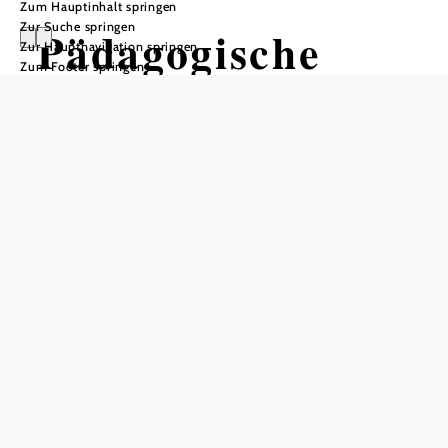
Zum Hauptinhalt springen
Zur Suche springen
Pädagogische
Zur Hauptnavigation springen
Zum Footer springen
Führung zum
Bienenstand
Informatives rund um die Biene und
den Honig
Schlosspark Laxenburg, 2361 Laxenburg