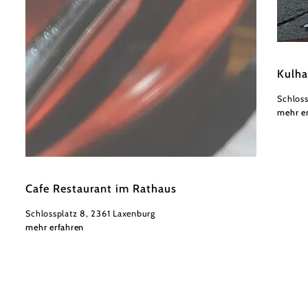
Wiener
Kulha
Schloss
mehr e
©
Wienerwald Tourismus
Cafe Restaurant im Rathaus
Schlossplatz 8, 2361 Laxenburg
mehr erfahren