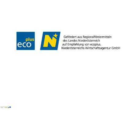
Presse
Team
B2B-Partner
Impressum
Datenschutz
Haftungsausschluss
LE/LEADER 23-27
Barrierefreiheitserklärung
Copyright © Wienerwald Tourismus GmbH