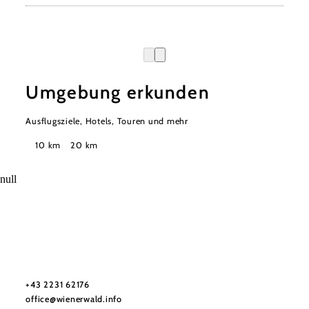
Umgebung erkunden
Ausflugsziele, Hotels, Touren und mehr
Suchradius
10 km
20 km
null
Wienerwald Tourismus GmbH
+43 2231 62176
office@wienerwald.info