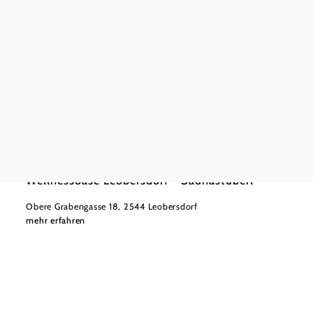
©
Wellnessoase Leobersdorf
Wellnessoase Leobersdorf - Saunastüberl
Obere Grabengasse 18, 2544 Leobersdorf
mehr erfahren