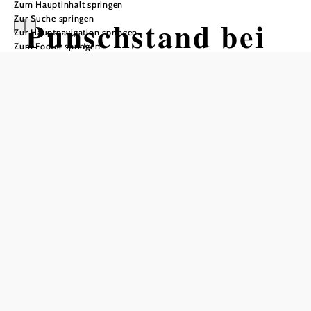
Zum Hauptinhalt springen
Zur Suche springen
Punschstand bei
Zur Hauptnavigation springen
Zum Footer springen
der Freiwilligen
Feuerwehr
Leobersdorf
Feuerwehr Leobersdorf, 2544 Leobersdorf