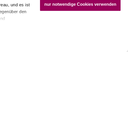
nur notwendige Cookies verwenden
eau, und es ist
gegenüber den
und
den Schutz
dass keine
ieter, Endgerät
einer möglichen