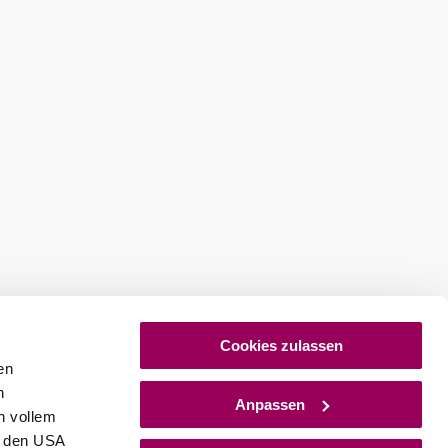
©
errassencafe Webe
errassencafe Weber
Cookies zulassen
chstraß 1, 2560 Berndorf
en
hr erfahren
h
Anpassen
n vollem
n den USA