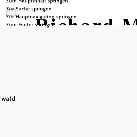
Zum Hauptinhalt springen
Zur Suche springen
Richard M
Zur Hauptnavigation springen
Zum Footer springen
Nussknac
Stadttheater Berndorf, 2560 Berndorf
rwald