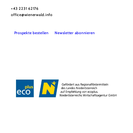
Wienerwald Tourismus GmbH
+43 2231 62176
office@wienerwald.info
Prospekte bestellen
Newsletter abonnieren
Presse
Team
B2B-Partner
Impressum
Datenschutz
Haftungsausschluss
LE/LEADER 23-27
Barrierefreiheitserklärung
Copyright © Wienerwald Tourismus GmbH