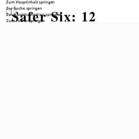
Zum Hauptinhalt springen
Zur Suche springen
Safer Six: 12
Zur Hauptnavigation springen
Zum Footer springen
Points!
Alles A Cappella: Die größten Hits
des Song Contests
Kulturszene Kottingbrunn - Kulturwerkstatt, 2542
Kottingbrunn