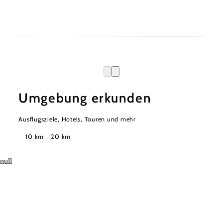
Umgebung erkunden
Ausflugsziele, Hotels, Touren und mehr
Suchradius
10 km
20 km
null