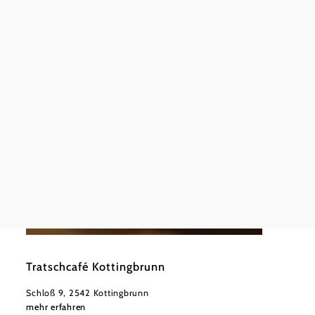
Tennis 
Tenni
Haupts
mehr e
©
Manfred Scheibstock
Tratschcafé Kottingbrunn
Schloß 9, 2542 Kottingbrunn
mehr erfahren