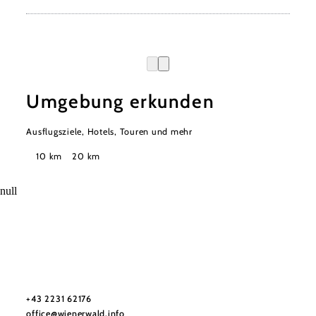
Umgebung erkunden
Ausflugsziele, Hotels, Touren und mehr
Suchradius
10 km
20 km
null
Wienerwald Tourismus GmbH
+43 2231 62176
office@wienerwald.info