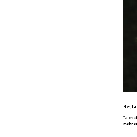
Wiener
Resta
Tattend
mehr e