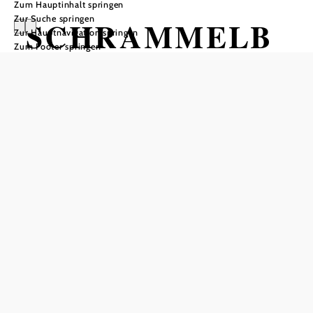
Zum Hauptinhalt springen
Zur Suche springen
SCHRAMMELB
Zur Hauptnavigation springen
Zum Footer springen
ACH
HOB i RAUM, 2540 Bad Vöslau