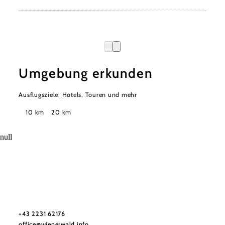
Umgebung erkunden
Ausflugsziele, Hotels, Touren und mehr
Suchradius
10 km
20 km
null
Wienerwald Tourismus GmbH
+43 2231 62176
office@wienerwald.info