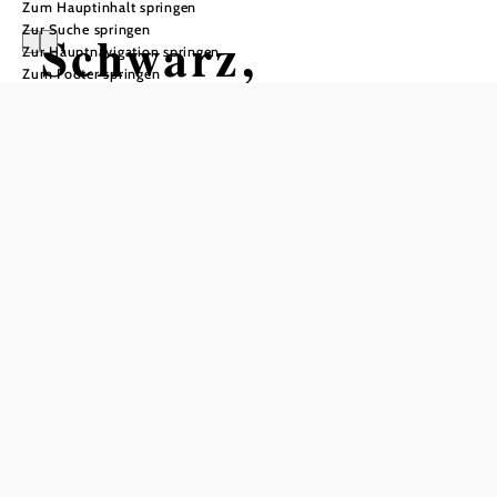
Zum Hauptinhalt springen
Zur Suche springen
Schwarz,
Zur Hauptnavigation springen
Zum Footer springen
Lindenhof
Schwarz, Lindenhof, 2551 Enzesfeld-Lindabrunn