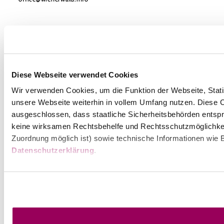
Prospekte bestellen
Newsletter abonnieren
Presse
Team
B2B-Partner
Impressum
Datenschutz
Haftungsausschluss
LE/LEADER 23-27
Diese Webseite verwendet Cookies
Barrierefreiheitserklärung
Wir verwenden Cookies, um die Funktion der Webseite, Statis
unsere Webseite weiterhin in vollem Umfang nutzen. Diese Co
ausgeschlossen, dass staatliche Sicherheitsbehörden entspr
keine wirksamen Rechtsbehelfe und Rechtsschutzmöglichkei
Zuordnung möglich ist) sowie technische Informationen wie B
Datenschutzerklärung
.
Copyright © Wienerwald Tourismus GmbH