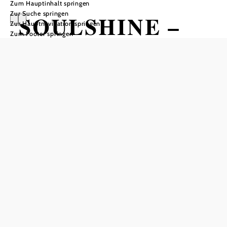
Zum Hauptinhalt springen
Zur Suche springen
SOULSHINE –
Zur Hauptnavigation springen
Zum Footer springen
Die Soulband
Celebrate Good Times
Kulturszene Kottingbrunn - Kulturwerkstatt, 2542
Kottingbrunn