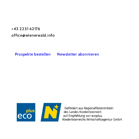
Wienerwald Tourismus GmbH
+43 2231 62176
office@wienerwald.info
Prospekte bestellen
Newsletter abonnieren
Presse
Team
B2B-Partner
Impressum
Datenschutz
Haftungsausschluss
LE/LEADER 23-27
Barrierefreiheitserklärung
Copyright © Wienerwald Tourismus GmbH