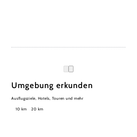
Umgebung erkunden
Ausflugsziele, Hotels, Touren und mehr
Suchradius
10 km
20 km