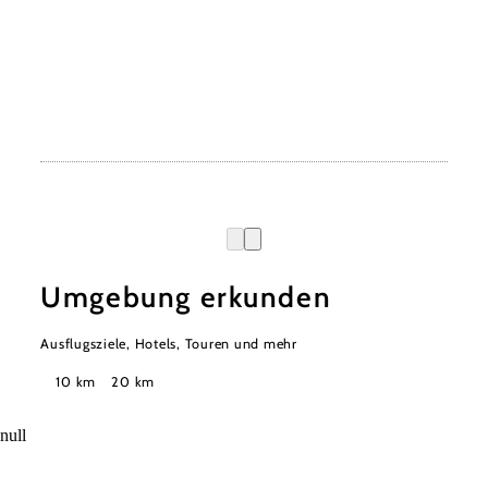
Umgebung erkunden
Ausflugsziele, Hotels, Touren und mehr
Suchradius
10 km
20 km
null