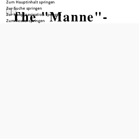
Zum Hauptinhalt springen
Zur Suche springen
The "Manne"-
Zur Hauptnavigation springen
Zum Footer springen
quins
Stadtsaal Berndorf, 2560 Berndorf