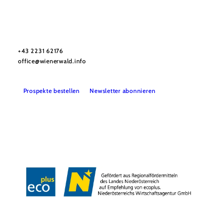
Wienerwald Tourismus GmbH
+43 2231 62176
office@wienerwald.info
Prospekte bestellen
Newsletter abonnieren
Presse
Team
B2B-Partner
Impressum
Datenschutz
Haftungsausschluss
LE/LEADER 23-27
Barrierefreiheitserklärung