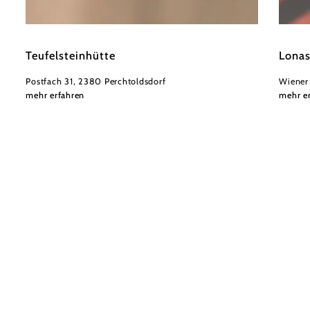
©
Wienerwald Tourismus
Wiener
Teufelsteinhütte
Lonas
Postfach 31, 2380 Perchtoldsdorf
Wiener
mehr erfahren
mehr e