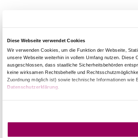
Wienerwald Tourismus GmbH
+43 2231 62176
Diese Webseite verwendet Cookies
office@wienerwald.info
Wir verwenden Cookies, um die Funktion der Webseite, Statis
unsere Webseite weiterhin in vollem Umfang nutzen. Diese Co
Prospekte bestellen
Newsletter abonnieren
ausgeschlossen, dass staatliche Sicherheitsbehörden entspr
keine wirksamen Rechtsbehelfe und Rechtsschutzmöglichkei
Presse
Team
B2B-Partner
Zuordnung möglich ist) sowie technische Informationen wie B
Impressum
Datenschutz
Haftungsausschluss
LE/LEADER 23-27
Datenschutzerklärung
.
Barrierefreiheitserklärung