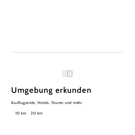
Umgebung erkunden
Ausflugsziele, Hotels, Touren und mehr
Suchradius
10 km
20 km