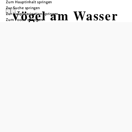
Zum Hauptinhalt springen
Zur Suche springen
Vögel am Wasser
Zur Hauptnavigation springen
Zum Footer springen
und im Wald
Wasservögel und Waldvögel am
Wienerwaldsee, beobachten,
erkennen, erfahren
Neulengbach Siedlung, Feld, Wald, 3040 Neulengbach