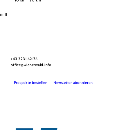
10 km
20 km
null
Wienerwald Tourismus GmbH
+43 2231 62176
office@wienerwald.info
Prospekte bestellen
Newsletter abonnieren
Presse
Team
B2B-Partner
Impressum
Datenschutz
Haftungsausschluss
LE/LEADER 23-27
Barrierefreiheitserklärung