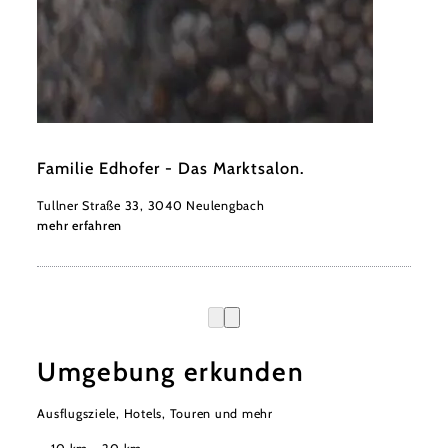
©
Marktsalon / Corinna Brunthaler
Familie Edhofer - Das Marktsalon.
Tullner Straße 33, 3040 Neulengbach
mehr erfahren
Umgebung erkunden
Ausflugsziele, Hotels, Touren und mehr
Suchradius