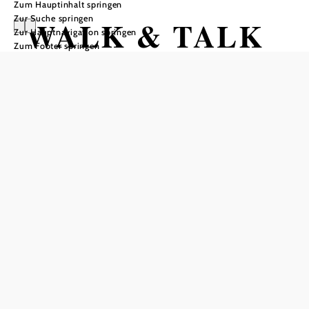
Zum Hauptinhalt springen
Zur Suche springen
WALK & TALK
Zur Hauptnavigation springen
Zum Footer springen
im Naturpark
Naturpark Purkersdorf, 3002 Purkersdorf