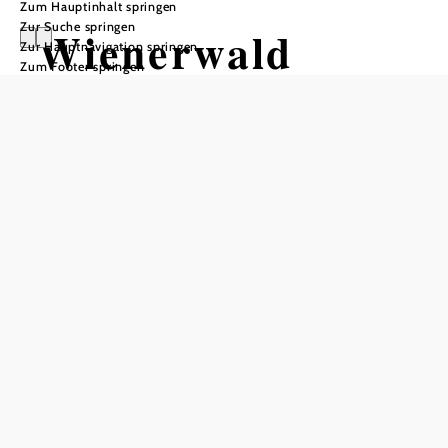
Zum Hauptinhalt springen
Zur Suche springen
Wienerwald
Zur Hauptnavigation springen
Zum Footer springen
Beach Cup -
Laab im Walde
Hobby-Beachvolleyballturnier
Sportplatz Laab im Walde, 2381 Laab im Walde