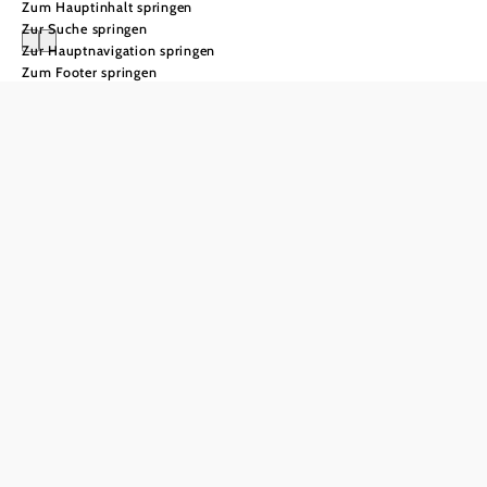
Zum Hauptinhalt springen
Zur Suche springen
Zur Hauptnavigation springen
Zum Footer springen
WienerWaldBierGe
Bier mal
ganz
anders
Dass Bier aus
Wasser, Malz, Hefe