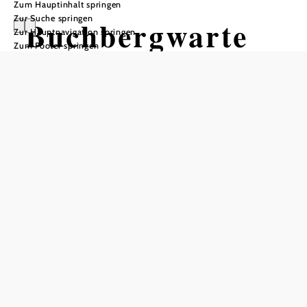
Zum Hauptinhalt springen
Zur Suche springen
Buchbergwarte
Zur Hauptnavigation springen
Zum Footer springen
In Merkliste speichern
Die Buchbergwarte in Maria Anzbach ist ein
beeindruckendes Ausflugsziel im Wienerwald. Im Jahr
2002 erwarben die Gemeinden Asperhofen, Maria
Anzbach und Neulengbach das Buchbergareal und
machten es der Öffentlichkeit zugänglich. Zwei Jahre
später wurde die 22,5 Meter hohe neue Buchbergwarte
feierlich eröffnet. Der Buchberg hat sich in den letzten
Jahren zu einem
der beliebtesten Ausflugsziele des
entwickelt. Seit 2003 gibt es auch wieder
Wienerwalds
einen Gasthausbetrieb im Schutzhaus. Ein Besuch der
Buchbergwarte ist ein unvergessliches Erlebnis und ein
Muss für jeden Besucher des Wienerwalds.