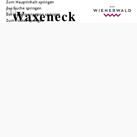
Zum Hauptinhalt springen
Zur Suche springen
Waxeneck
Zur Hauptnavigation springen
Zum Footer springen
In Merkliste speichern
Der höchste Punkt des Höhenzuges vom Waxenecks liegt
auf 796 Meter im Gemeindegebiet von
Pottenstein
.
Wienerwald, Bezirk Baden, Pottenstein
Lage:
Bei Wanderern ist die Gegend um das Waxeneck sehr
beliebt. Zahlreiche Wege durchkreuzen das Gebiet.
In der Nähe des höchsten Punktes, auf 785m steht das
Waxeneckhaus. Die Schutzhütte ist bewirtschaftet und lädt
Wanderer ein, sich hier zu stärken und die schöne
Aussicht
zu genießen. Auch übernachten ist möglich.