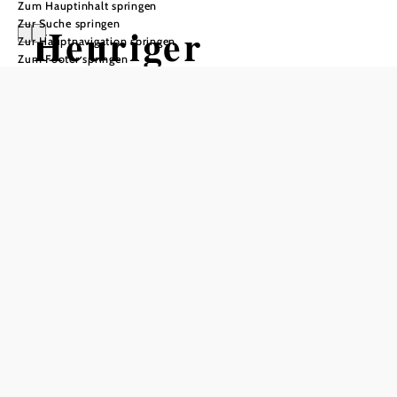
Zum Hauptinhalt springen
Zur Suche springen
Heuriger
Zur Hauptnavigation springen
Zum Footer springen
Reblaus
Öffnungszeiten
vom 01.01. bis zum 31.12.
Dienstag
11:00 - 23:00 Uhr
Mittwoch
11:00 - 23:00 Uhr
Donnerstag
11:00 - 23:00 Uhr
Freitag
11:00 - 23:00 Uhr
Samstag
11:00 - 23:00 Uhr
Sonntag
11:00 - 20:00 Uhr
Feiertag
11:00 - 20:00 Uhr