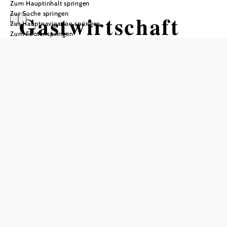
Zum Hauptinhalt springen
Zur Suche springen
Gastwirtschaft
Zur Hauptnavigation springen
Zum Footer springen
und Hotel
Holzinger
Öffnungszeiten
Tisch telefonisch reservieren
ganzjährig