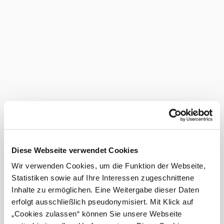
Ausstattung
Kellerführungen
Parkplatz
Bankomatkassa
Busse willkommen
Bei uns finden Sie auch
VINOWALD.AT
©
Vinowald
Infrastruktur
mehr erfahren
Das aktuelle Wetter in Wolfsgraben
Diese Webseite verwendet Cookies
Wir verwenden Cookies, um die Funktion der Webseite,
Heute, 09.08.2026
16° bis 31°
Statistiken sowie auf Ihre Interessen zugeschnittene
Inhalte zu ermöglichen. Eine Weitergabe dieser Daten
hauptsächlich klar
Windgeschwindigkeit
2,7 km/h
erfolgt ausschließlich pseudonymisiert. Mit Klick auf
„Cookies zulassen“ können Sie unsere Webseite