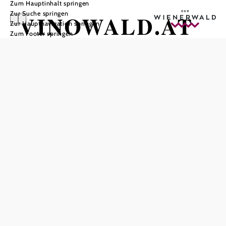
Zum Hauptinhalt springen
Zur Suche springen
VINOWALD.AT
Zur Hauptnavigation springen
Zum Footer springen
In Merkliste speichern
Bei www.VINOWALD.AT finden sich hochwertige
Produkte und Schmankerl von Winzern aus
Niederösterreich. Somit finden Sie bei uns nur heimische
Weingüter mit Spitzenqualität. Schmecken Sie sich durch
die einzelnen Weinregionen von Niederösterreich. Jede
Weinregion hat ihre Besonderheiten und selbst aus einem
gleichen Ort kommende Winzer zaubern mit der Kraft der
Sonne und der Böden aus benachbarten Weingärten
unterschiedliche Kunstwerke, die Sie bei uns in Flaschen
abgefüllt erwerben können!