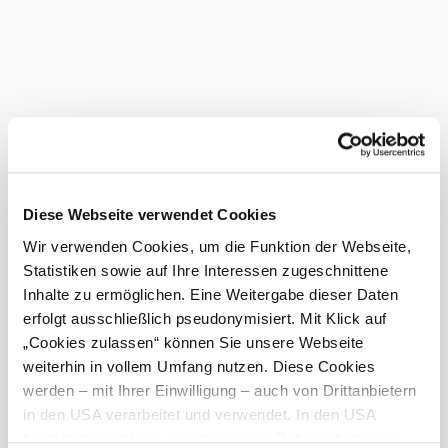
Bei uns finden Sie auch
VINOWALD.AT
Gastronomie
mehr erfahren
Das aktuelle Wetter in Wolfsgraben
Heute, 06.08.2026
23° bis 31°
Diese Webseite verwendet Cookies
©
bewölkt
Vinowald
Wir verwenden Cookies, um die Funktion der Webseite,
Windgeschwindigkeit
3,8 km/h
Statistiken sowie auf Ihre Interessen zugeschnittene
Inhalte zu ermöglichen. Eine Weitergabe dieser Daten
Morgen, 07.08.2026
21° bis 29°
erfolgt ausschließlich pseudonymisiert. Mit Klick auf
leichter Regenschauer
„Cookies zulassen“ können Sie unsere Webseite
Windgeschwindigkeit
3,3 km/h
weiterhin in vollem Umfang nutzen. Diese Cookies
werden – mit Ihrer Einwilligung – auch von Drittanbietern
Umgebung erkunden
in den USA verarbeitet und verwendet. In den USA
besteht derzeit kein angemessenes Datenschutzniveau,