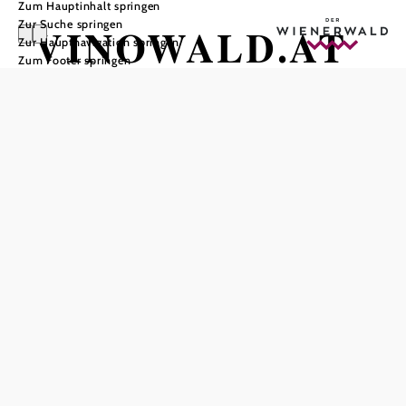
Zum Hauptinhalt springen
Zur Suche springen
VINOWALD.AT
Zur Hauptnavigation springen
Zum Footer springen
In Merkliste speichern
Bei www.VINOWALD.AT finden sich hochwertige
Produkte und Schmankerl von Winzern aus
Niederösterreich. Somit finden Sie bei uns nur heimische
Weingüter mit Spitzenqualität. Schmecken Sie sich durch
die einzelnen Weinregionen von Niederösterreich. Jede
Weinregion hat ihre Besonderheiten und selbst aus einem
gleichen Ort kommende Winzer zaubern mit der Kraft der
Sonne und der Böden aus benachbarten Weingärten
unterschiedliche Kunstwerke, die Sie bei uns in Flaschen
abgefüllt erwerben können!