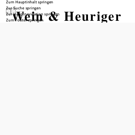
Zum Hauptinhalt springen
Zur Suche springen
Wein & Heuriger
Zur Hauptnavigation springen
Zum Footer springen
Ganneshofer
Öffnungszeiten
Tisch telefonisch reservieren
Termine unter www.ganneshofer.at
In Merkliste speichern