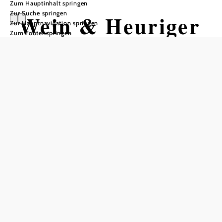
Zum Hauptinhalt springen
Zur Suche springen
Wein & Heuriger
Zur Hauptnavigation springen
Zum Footer springen
Ganneshofer
In Merkliste speichern
Im schönen, blumenreichen Garten unter dem Schatten der
Bäume sitzen, gute Weine und die schöne Aussicht
genießen und sich schon überlegen, was man sich von all
den feinen Sachen am Buffet auf den Teller geben lässt:
Bei Familie Ganneshofer in Sooß lässt es sich auf
angenehmste Weise nachvollziehen, warum die Heurigen
in der Thermenregion so beliebt sind. Zum traditionellen
Heurigenbuffet gesellen sich je nach Jahreszeit noch
saisonale Spezialitäten wie Bärlauch und Spargel im
Frühjahr oder Kürbis- und Wildgerichte im Herbst. Bei den