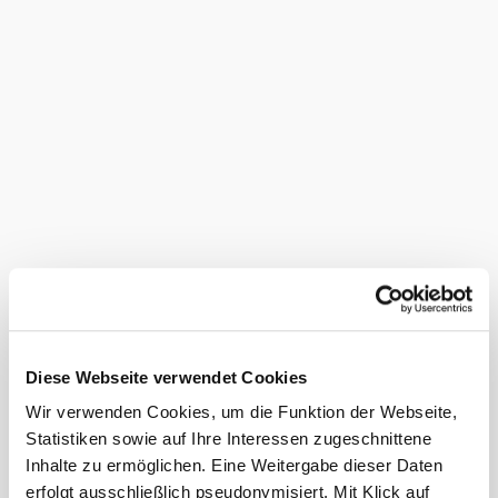
Motto „so wenig wie möglich, so viel wie notwendig“, die
jahrgangs- und sortenbedingten Unterschiede zu erhalten
und zu vinifizieren. Wir kultivieren eine Vielzahl an
Sorten: Welschriesling, Gr. Veltliner, Neuburger,
Rheinriesling, Weißburgunder, Rotgipfler, Zierfandler,
Traminer Chardonnay, Pinot Gris, Bl. Portugieser,
Zweigelt, St. Laurent in verschiedenen Ausbaustufen von
trocken bis süß einen Rosè, einen Rosè Frizzante,…bieten
selbstgemachten Trauben- und Hollersaft, es sollte für
jeden etwas dabei sein. Dies alles können sie Ab Hof,
teilweise in der Badener Hauervinothek mitnehmen oder
beim Heurigen genießen. Beim traditionellen
Buschenschank mit reichhaltigen, kalten Buffet wo sie von
selbstgemachten Aufstrichen, Salaten, von Antipasti bis
Roastbeef, von Wurst, Käse bis zum Süßen zum
Schlemmern verleitet werden, lockt im Winter der große
Kachelofen ins 2015 neu gestaltete Lokal, und im Sommer
der blumenreiche, gepflegte Gastgarten zum verweilen.
Diese Webseite verwendet Cookies
Das aktuelle Wetter vor Ort
Wir verwenden Cookies, um die Funktion der Webseite,
Statistiken sowie auf Ihre Interessen zugeschnittene
Heute, 07.08.2026
Inhalte zu ermöglichen. Eine Weitergabe dieser Daten
25° bis 27°
erfolgt ausschließlich pseudonymisiert. Mit Klick auf