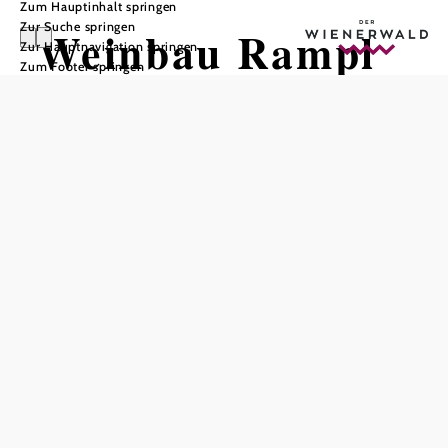
Zum Hauptinhalt springen
Zur Suche springen
Weinbau Rampl
Zur Hauptnavigation springen
Zum Footer springen
Anton
In Merkliste speichern
Die Wurzeln der Familie Rampl reichen bis ins Jahr 1595
zurück, seither betreiben wir Weinbau in und um Baden
wo unsere 7 ha Rebflächen liegen. Ob es die Arbeiten in
den Weingärten, Keller oder beim Heurigen sind, werden
sie von unseren Familienbetrieb erledigt, und können
garantieren, dass lediglich eigene Trauben mit unserer
Arbeit, Wissen und Können in jeder Flasche Wein stecken.
Der Pflege der Weingärten kommt besondere
Aufmerksamkeit zu, bemühen uns im Keller nach dem