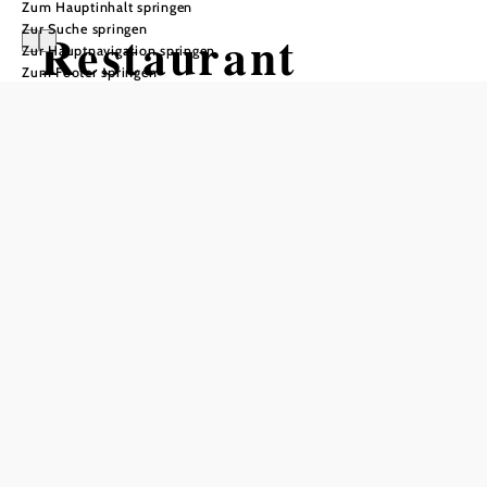
Zum Hauptinhalt springen
Zur Suche springen
Restaurant
Zur Hauptnavigation springen
Zum Footer springen
Wienerwaldhof
Öffnungszeiten
vom 01.01. bis zum 31.12.
Mittwoch
11:30 - 22:00 Uhr
Donnerstag
11:30 - 22:00 Uhr
Freitag
11:30 - 22:00 Uhr
Samstag
11:30 - 22:00 Uhr
Sonntag
11:30 - 22:00 Uhr
Feiertag
11:30 - 22:00 Uhr
Tisch telefonisch reservieren