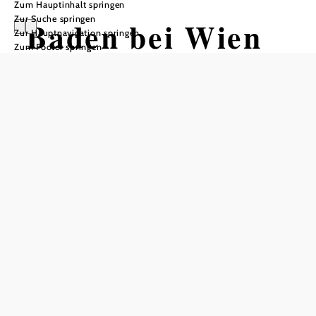
Zum Hauptinhalt springen
Zur Suche springen
Baden bei Wien
Zur Hauptnavigation springen
Zum Footer springen
Öffnungszeiten
Sommeröffnungszeiten von 14. Juni bis 31. August
Montag bis Freitag 10 - 16 Uhr
Samstag 13 - 17 Uhr
Sonntags & an Feiertagen geschlossen!
--------------------------------------------------------------------------
------------
Winteröffnungszeiten bis 13. Juni
Montag bis Freitag 10 - 16 Uhr
Samstag (auch an Feiertagen) 13.30 - 16 Uhr