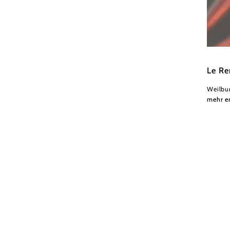
Wiener
Le R
Weilbu
mehr e