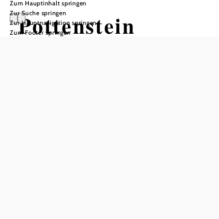
Zum Hauptinhalt springen
Zur Suche springen
Pottenstein
Zur Hauptnavigation springen
Zum Footer springen
In Merkliste speichern
Die Marktgemeinde Pottenstein im Bezirk Baden liegt im
Triestingtal im Wienerwald. Sie umfasst die
Katastralgemeinden Fahrafeld und Pottenstein. Wie viele
andere Gemeinden in der Region wurde auch Pottenstein
lange Zeit durch eine ansässige Textilfabrik dominiert. Bis
heute finden sich darum die Spuren des großen Industrie-
Denkmals – genau wie zahlreiche weitere
Sehenswürdigkeiten und Ausflugsziele. Schöne Wander-
©
Wikipedia
und Radstrecken führen durch den Wienerwald. Damit ist
Pottenstein ideal für Familien-Auszeiten und Kurzurlaube.
Pottenstein: Sehenswerte Ausflugsziele für Groß & Klein
Das Industrie-Denkmal der Tuchfabrik um 1840