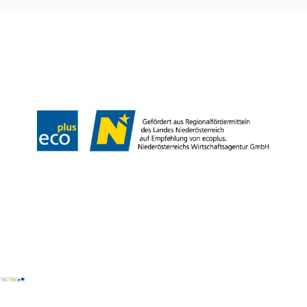
Prospekte bestellen
Newsletter abonnieren
Presse
Team
B2B-Partner
Impressum
Datenschutz
Haftungsausschluss
LE/LEADER 23-27
Barrierefreiheitserklärung
Copyright © Wienerwald Tourismus GmbH