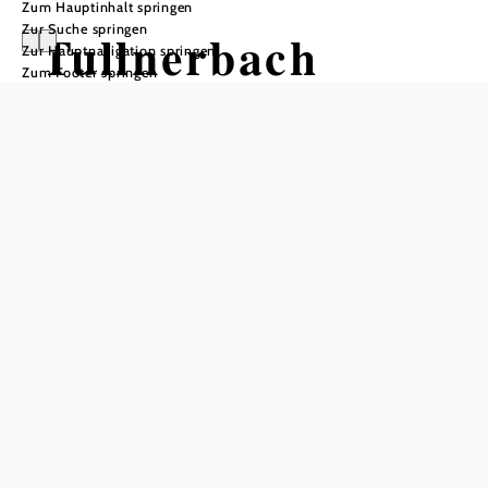
Zum Hauptinhalt springen
Zur Suche springen
Tullnerbach
Zur Hauptnavigation springen
Zum Footer springen
Öffnungszeiten
Parteienverkehr: Montag bis Freitag von 08.00 - 12.00 Uhr
zusätzlich Dienstag von 16.00 - 19.00 Uhr Bürgermeister:
Dienstag von 17.00 - 19.00 Uhr Donnerstag von 08.00 -
10.00 Uhr
In Merkliste speichern
Die Marktgemeinde Tullnerbach im Bezirk Sankt Pölten-
Land liegt im westlichen Wienerwald. Sie umfasst die