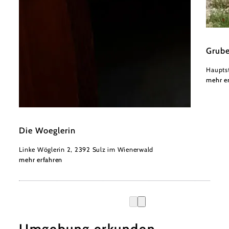
Monika
Grube
Haupts
mehr e
©
Die Woeglerin
Die Woeglerin
Linke Wöglerin 2, 2392 Sulz im Wienerwald
mehr erfahren