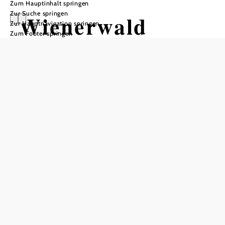
Zum Hauptinhalt springen
Zur Suche springen
Wienerwald
Zur Hauptnavigation springen
Zum Footer springen
In Merkliste speichern
Die Gemeinde Wienerwald im Bezirk Mödling ist im
nördlichen Wienerwald gelegen. Ihr Gebiet umfasst die
Katastralgemeinden Dornbach, Grub und Sittendorf sowie
Stangau und Sulz im Wienerwald. Die Gegend gilt als
wahres Paradies für Pferdefreunde – mit mehreren
Gestüten und Reithöfen wie dem
Reitstall Wildegg
. Auch
als Zweitwohnsitz zahlreicher Wiener Großstädter steht die
Gemeinde hoch im Kurs.
Gemeinde Wienerwald: Urlaub am Drahtesel & hoch zu Ross
Ob
Mountainbiken
, Reiten oder Wandern: Im Wienerwald