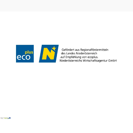
Presse
Team
B2B-Partner
Impressum
Datenschutz
Haftungsausschluss
LE/LEADER 23-27
Barrierefreiheitserklärung
Copyright © Wienerwald Tourismus GmbH