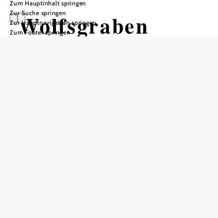
Zum Hauptinhalt springen
Zur Suche springen
Wolfsgraben
Zur Hauptnavigation springen
Zum Footer springen
Öffnungszeiten
Amtsstuden: Mo - Fr: 8.00 - 12.00
UhrBürgermeisterstunden - Mo: 18.00 - 20.00 Uhr
In Merkliste speichern
Die niederösterreichische Gemeinde Wolfsgraben im
Bezirk Sankt Pölten-Land liegt im Herzen des
Wienerwaldes – nur rund 15 Kilometer entfernt von der
Großstadt Wien. Durchflossen wird das naturnahe