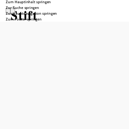
Zum Hauptinhalt springen
Zur Suche springen
Stift
Zur Hauptnavigation springen
Zum Footer springen
Klosterneuburg -
Weingut &
Obstgut
Öffnungszeiten
MO – FR: 10 bis 18 Uhr
SA: 10 bis 17 Uhr
Sonntags und feiertags geschlossen
Weinkellerführung: täglich, 13:00 Uhr