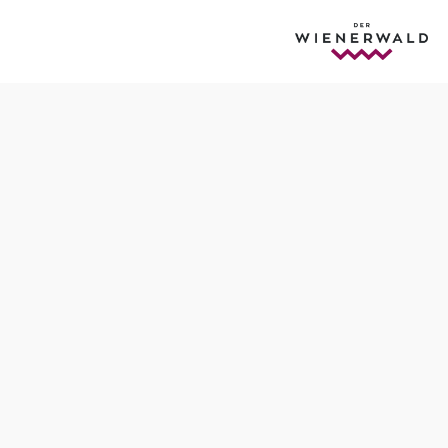
Schwierigkeit: leicht
Distanz: 2,10 km
Dauer: 0:13 h
Aufstieg: 32 Hm
Abstieg: 3 Hm