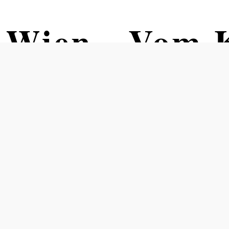
 Wien - Vom 
ch-Hütte
n Kurpark Baden