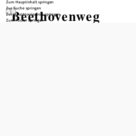
Zum Hauptinhalt springen
Zur Suche springen
Beethovenweg
Zur Hauptnavigation springen
Zum Footer springen
Mountainbiketour ausgehend von
Anningerstraße/ Breite Föhre
Schwierigkeit: leicht
Distanz: 10,69 km
Dauer: 1:04 h
Aufstieg: 64 Hm
Abstieg: 64 Hm
In Merkliste speichern