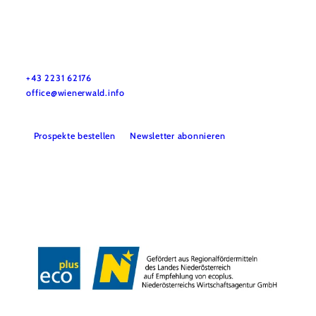
Wienerwald Tourismus GmbH
+43 2231 62176
office@wienerwald.info
Prospekte bestellen
Newsletter abonnieren
Presse
Team
B2B-Partner
Impressum
Datenschutz
Haftungsausschluss
LE/LEADER 23-27
Barrierefreiheitserklärung