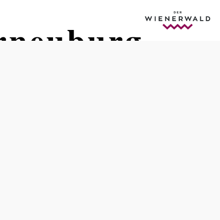
erneuburg
Distanz: 33,34 km
Dauer: 3:20 h
Aufstieg: 615 Hm
Abstieg: 615 Hm
In Merkliste speichern