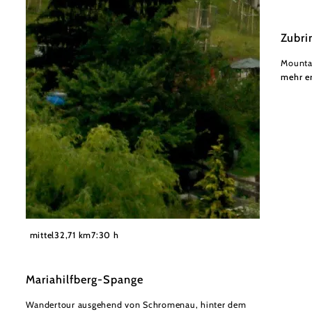
Zubri
Mounta
mehr e
©
Karen Jesserer
mittel
32,71 km
7:30 h
Mariahilfberg-Spange
Wandertour ausgehend von Schromenau, hinter dem