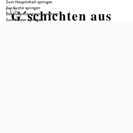
Zum Hauptinhalt springen
Zur Suche springen
G´schichten aus
Zur Hauptnavigation springen
Zum Footer springen
dem Wienerwald.
Der Wanderweg -
Etappe 1
Wandertour ausgehend von
Haltstelle Baden bei Wien Strandbad
Schwierigkeit: mittel
Distanz: 17,00 km
Dauer: 5:30 h
Aufstieg: 431 Hm
Abstieg: 342 Hm
In Merkliste speichern