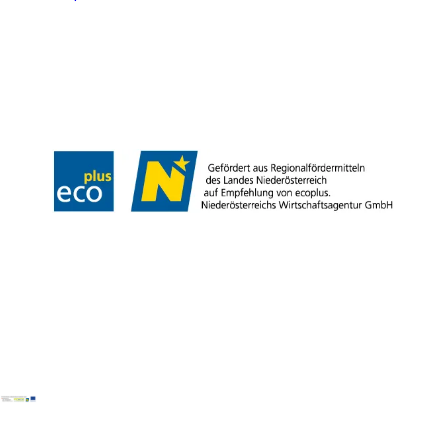
Presse
Team
B2B-Partner
Impressum
Datenschutz
Haftungsausschluss
LE/LEADER 23-27
Barrierefreiheitserklärung
Copyright © Wienerwald Tourismus GmbH