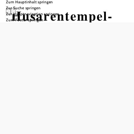
Zum Hauptinhalt springen
Zur Suche springen
Husarentempel-
Zur Hauptnavigation springen
Zum Footer springen
Trail_schwer
Mountainbiketour ausgehend von
Husarentempel
Schwierigkeit: schwer
Distanz: 0,74 km
Dauer: 0:02 h
Abstieg: 198 Hm
In Merkliste speichern