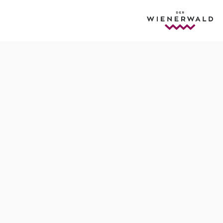
zirk bei der Hohen Wand
Schwierigkeit: mittel
Distanz: 21,19 km
Dauer: 2:05 h
Aufstieg: 518 Hm