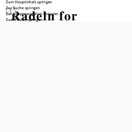
Zum Hauptinhalt springen
Zur Suche springen
Radeln for
Zur Hauptnavigation springen
Zum Footer springen
Family _
Klosterneuburg
und Umgebung
Radtour ausgehend von
Klosterneuburg
Schwierigkeit: mittel
Distanz: 37,63 km
Dauer: 2:30 h
Aufstieg: 40 Hm
Abstieg: 44 Hm
In Merkliste speichern