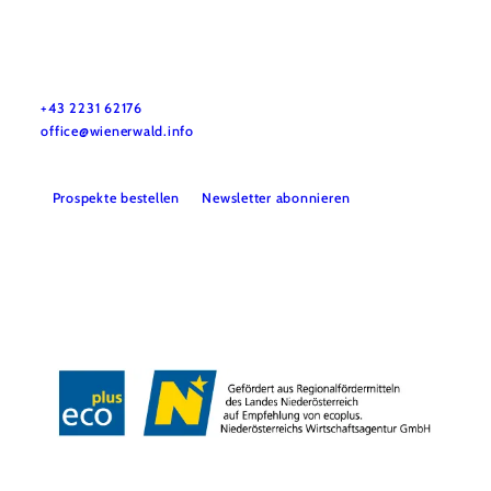
Wienerwald Tourismus GmbH
+43 2231 62176
office@wienerwald.info
Prospekte bestellen
Newsletter abonnieren
Presse
Team
B2B-Partner
Impressum
Datenschutz
Haftungsausschluss
LE/LEADER 23-27
Barrierefreiheitserklärung