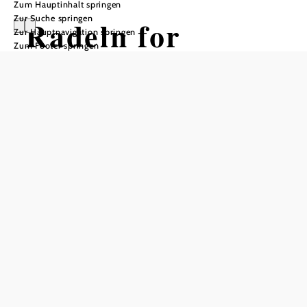
Zum Hauptinhalt springen
Zur Suche springen
Radeln for
Zur Hauptnavigation springen
Zum Footer springen
Family
Tour2_Tag2
Radtour ausgehend von Bad Vöslau
oder Kottingbrunn
Schwierigkeit: leicht
Distanz: 25,53 km
Dauer: 1:45 h
Aufstieg: 33 Hm
Abstieg: 124 Hm
In Merkliste speichern