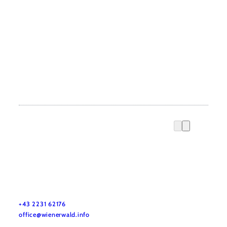
Wienerwald Tourismus GmbH
+43 2231 62176
office@wienerwald.info