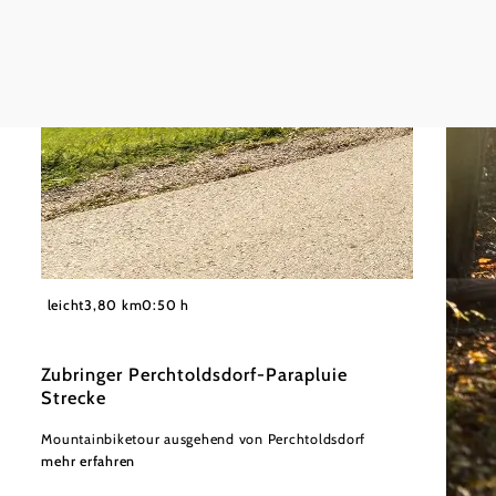
©
Wienerwald Tourismus GmbH / Christoph Kerschbaum
leicht
3,80 km
0:50 h
Zubringer Perchtoldsdorf-Parapluie
Strecke
Mountainbiketour ausgehend von Perchtoldsdorf
mehr erfahren