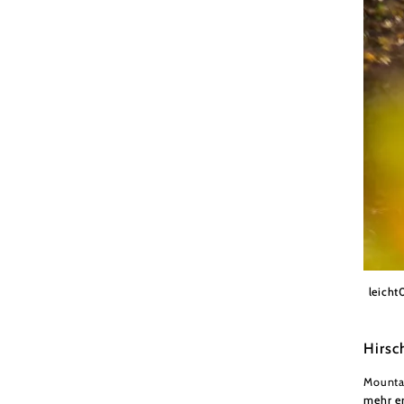
Wiener
leicht
Hirsc
Mounta
mehr e