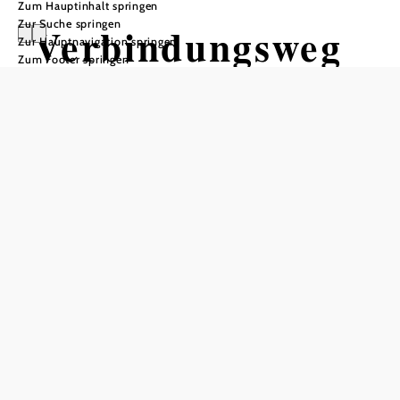
Zum Hauptinhalt springen
Zur Suche springen
Verbindungsweg
Zur Hauptnavigation springen
Zum Footer springen
Bach Trail-
Kahlenbergerdor
f Strecke
Mountainbiketour ausgehend von
Bach Trail
Schwierigkeit: leicht
Distanz: 0,99 km
Dauer: 0:11 h
Aufstieg: 77 Hm
In Merkliste speichern