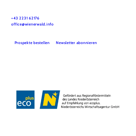
Wienerwald Tourismus GmbH
+43 2231 62176
office@wienerwald.info
Prospekte bestellen
Newsletter abonnieren
Presse
Team
B2B-Partner
Impressum
Datenschutz
Haftungsausschluss
LE/LEADER 23-27
Barrierefreiheitserklärung
Copyright © Wienerwald Tourismus GmbH