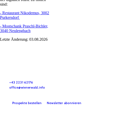
sind:
- Restaurant Nikodemus, 3002
Purkersdorf
- Mostschank Praschl-Bichler,
3040 Neulengbach
Letzte Änderung: 03.08.2026
Wienerwald Tourismus GmbH
+43 2231 62176
office@wienerwald.info
Prospekte bestellen
Newsletter abonnieren