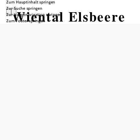
Zum Hauptinhalt springen
Zur Suche springen
Wiental Elsbeere
Zur Hauptnavigation springen
Zum Footer springen
Tour
Radtour ausgehend von Wien
Hütteldorf
Schwierigkeit: schwer
Distanz: 95,37 km
Dauer: 7:45 h
Aufstieg: 1441 Hm
Abstieg: 1441 Hm
In Merkliste speichern