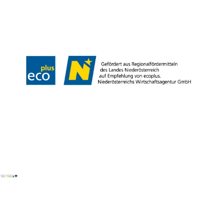
Presse
Team
B2B-Partner
Impressum
Datenschutz
Haftungsausschluss
LE/LEADER 23-27
Barrierefreiheitserklärung
Copyright © Wienerwald Tourismus GmbH