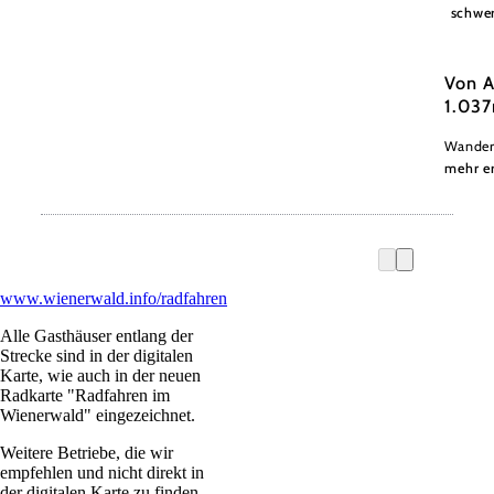
Wiener
schwe
Von A
1.03
Wandert
mehr e
www.wienerwald.info/radfahren
Alle Gasthäuser entlang der
Strecke sind in der digitalen
Karte, wie auch in der neuen
Radkarte "Radfahren im
Wienerwald" eingezeichnet.
Weitere Betriebe, die wir
empfehlen und nicht direkt in
der digitalen Karte zu finden