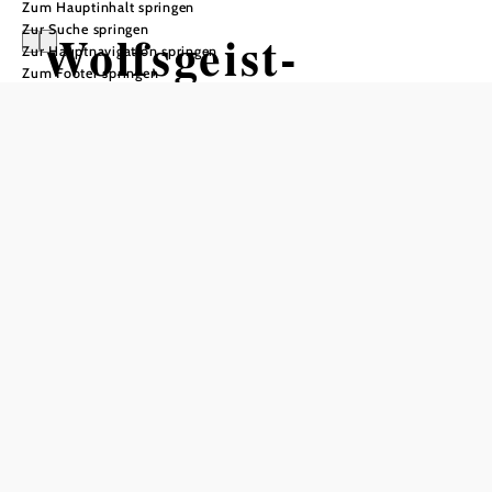
Zum Hauptinhalt springen
Zur Suche springen
Wolfsgeist-
Zur Hauptnavigation springen
Zum Footer springen
Strecke
Mountainbiketour ausgehend von
Berndorf
Schwierigkeit: schwer
Distanz: 36,28 km
Dauer: 4:15 h
Aufstieg: 805 Hm
Abstieg: 805 Hm
In Merkliste speichern