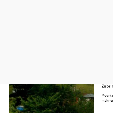
Wiener
leicht
Zubri
Mounta
mehr e