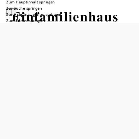
Zum Hauptinhalt springen
Zur Suche springen
Einfamilienhaus
Zur Hauptnavigation springen
Zum Footer springen
im Wienerwald
Anfrage übermitteln
In Merkliste speichern
Im geschützten Biosphärenpark Wienerwald liegt unser
geräumiges Einfamilienhaus in einem großen Garten am
Rand eines kleinen Dorfes, nur 20 Autominuten von Wien
entfernt. In unmittelbarer Nähe ist ein großes Waldgebiet,
und der Nachbarort ist Heiligenkreuz mit dem berühmten