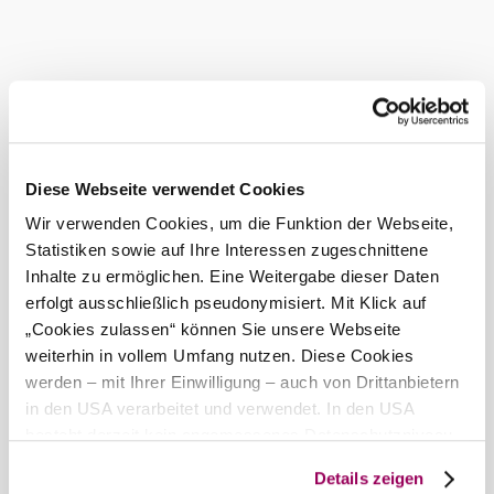
Serviceangebote
Babyhochstuhl
Restaurant im Haus
Wäscheservice
Tiere am Hof
Getränke zum Kauf im Haus
WLAN
Halbpension möglich
alle Serviceangebote anzeigen
Diese Webseite verwendet Cookies
Wir verwenden Cookies, um die Funktion der Webseite,
Freizeitangebote
Wäscheservice
Statistiken sowie auf Ihre Interessen zugeschnittene
Getränke zum Kauf
Inhalte zu ermöglichen. Eine Weitergabe dieser Daten
Garten
im Haus
erfolgt ausschließlich pseudonymisiert. Mit Klick auf
Laufstrecke
„Cookies zulassen“ können Sie unsere Webseite
Halbpension
möglich
weiterhin in vollem Umfang nutzen. Diese Cookies
Zahlungsmöglichkeiten
werden – mit Ihrer Einwilligung – auch von Drittanbietern
Waschmaschine
in den USA verarbeitet und verwendet. In den USA
Busparkplatz
Ausschließlich Barzahlung
besteht derzeit kein angemessenes Datenschutzniveau,
Fahrradabstellraum
und es ist nicht ausgeschlossen, dass staatliche
Details zeigen
Kapazitäten
Frühstück möglich
Sicherheitsbehörden entsprechende Anordnungen