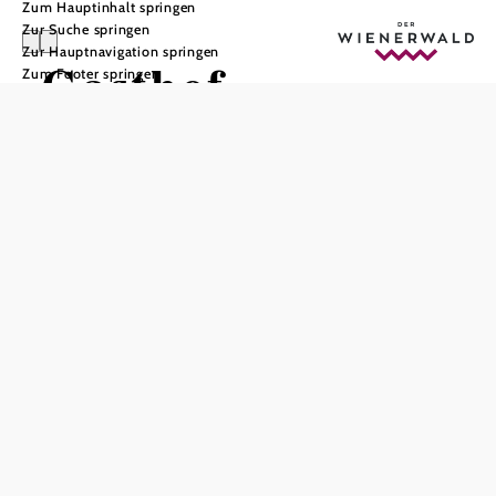
Zum Hauptinhalt springen
Zur Suche springen
Zur Hauptnavigation springen
Gasthof
Zum Footer springen
Renzenhof
In Merkliste speichern
Wo der Kaumberger Bach in die Triesting mündet, liegt
der Renzenhof. Er ist seit 1532 Pilgergasthaus. Familie
Pfeiffer bewirtschaftet den Gasthof seit 1982 und betreibt
auch eine kleine Landwirtschaft. Zwei Gasträume stehen
zur Wahl sowie ein ruhiger Obstgarten mit Sitzplätzen und
einem Pilgermarterl. Die Zimmer sind einfach eingerichtet
und hell.