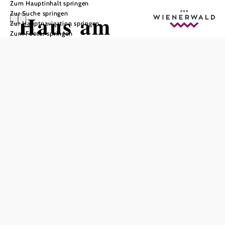
Zum Hauptinhalt springen
Zur Suche springen
Haus am
Zur Hauptnavigation springen
Zum Footer springen
Schönberg
In Merkliste speichern
Frühstück im Wintergarten, sehr ruhige Lage,
Kinderermäßigung.
Dieser
Betrieb ist
ausgezeichnet