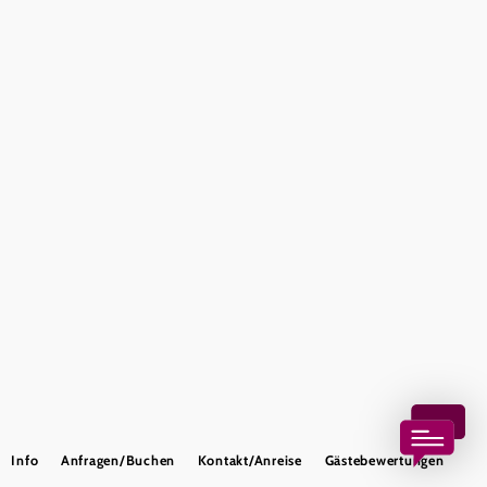
Presse
Team
B2B-Partner
Impressum
Datenschutz
Haftungsausschluss
LE/LEADER 23-27
Barrierefreiheitserklärung
Copyright © Wienerwald Tourismus GmbH
Info
Anfragen/Buchen
Kontakt/Anreise
Gästebewertungen