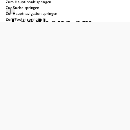
Zum Hauptinhalt springen
Zur Suche springen
Zur Hauptnavigation springen
Landhaus am
Zum Footer springen
Kurpark
Anfrage übermitteln
In Merkliste speichern
Boutique Hotel für Genießer und Kunstliebhaber!
In schönster, ruhiger Grünlage direkt am Kurpark-Bellevue