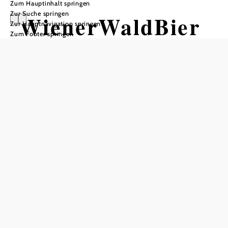
Zum Hauptinhalt springen
Zur Suche springen
WienerWaldBier
Zur Hauptnavigation springen
Zum Footer springen
Genuss
Bier mal ganz anders
Gablitzer Privatbrauerei, 3002 Purkersdorf