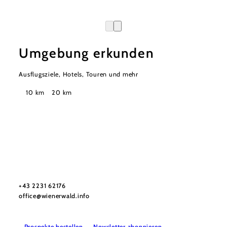
Umgebung erkunden
Ausflugsziele, Hotels, Touren und mehr
Suchradius
10 km
20 km
Wienerwald Tourismus GmbH
+43 2231 62176
office@wienerwald.info
Prospekte bestellen
Newsletter abonnieren