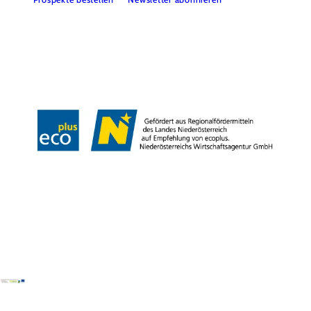
Presse
Team
B2B-Partner
Impressum
Datenschutz
Haftungsausschluss
LE/LEADER 23-27
Barrierefreiheitserklärung
Copyright © Wienerwald Tourismus GmbH