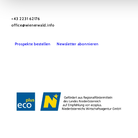
Wienerwald Tourismus GmbH
+43 2231 62176
office@wienerwald.info
Prospekte bestellen
Newsletter abonnieren
Presse
Team
B2B-Partner
Impressum
Datenschutz
Haftungsausschluss
LE/LEADER 23-27
Barrierefreiheitserklärung
Copyright © Wienerwald Tourismus GmbH