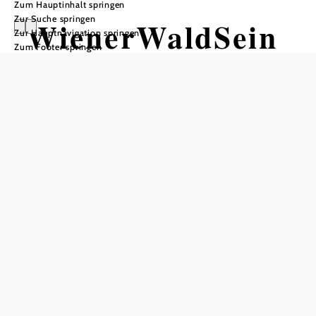
Zum Hauptinhalt springen
Zur Suche springen
WienerWaldSein
Zur Hauptnavigation springen
Zum Footer springen
Einatmen, ausatmen, ankommen im
Waldmoment: Ein Führungserlebnis
der besonderen Art
Seminar- und Eventhotel Krainerhütte, 2532 Heiligenkreuz