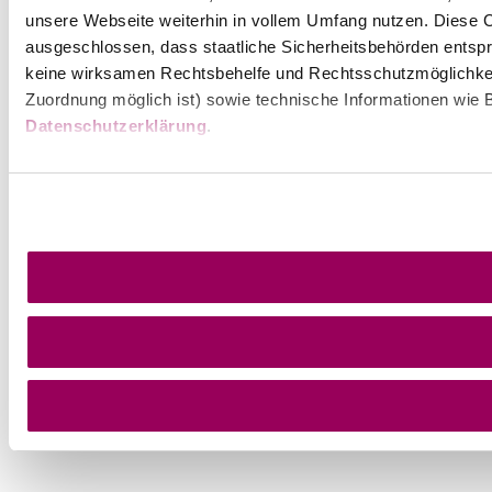
unsere Webseite weiterhin in vollem Umfang nutzen. Diese Co
ausgeschlossen, dass staatliche Sicherheitsbehörden entspr
keine wirksamen Rechtsbehelfe und Rechtsschutzmöglichkei
Zuordnung möglich ist) sowie technische Informationen wie B
Datenschutzerklärung
.
Umgebung erkunden
Ausflugsziele, Hotels, Touren und mehr
Suchradius
10 km
20 km