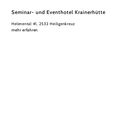
©
wienerwald-tourismus_artur-cisar-erlach
Seminar- und Eventhotel Krainerhütte
Helenental 41, 2532 Heiligenkreuz
mehr erfahren