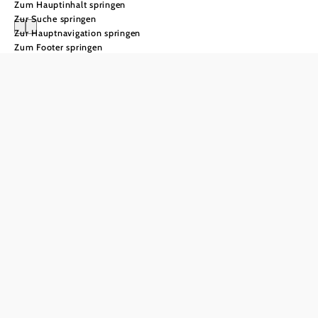
Zum Hauptinhalt springen
Zur Suche springen
Zur Hauptnavigation springen
Zum Footer springen
Wandern im
Winter im
Wienerwald
Entdeckungen
für ruhige