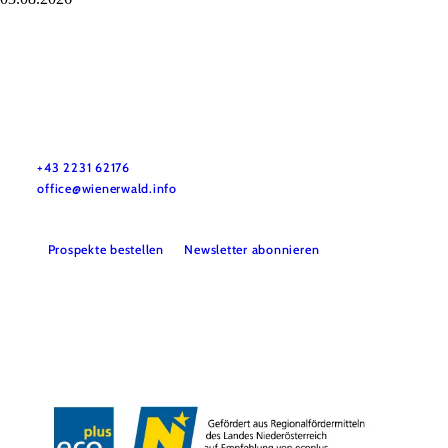
Wienerwald Tourismus GmbH
+43 2231 62176
office@wienerwald.info
Prospekte bestellen
Newsletter abonnieren
Presse
Team
B2B-Partner
Impressum
Datenschutz
Haftungsausschluss
LE/LEADER 23-27
Barrierefreiheitserklärung