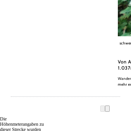
Wiener
schwe
Von A
1.03
Wandert
mehr e
Die
Höhenmeterangaben zu
dieser Strecke wurden