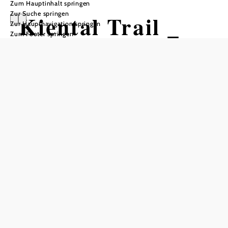
Zum Hauptinhalt springen
Zur Suche springen
Kiental Trail _
Zur Hauptnavigation springen
Zum Footer springen
mittel
Mountainbiketour ausgehend von
Traileinmündung Anningerstraße
Schwierigkeit: mittel
Distanz: 1,95 km
Dauer: 0:07 h
Abstieg: 279 Hm
In Merkliste speichern