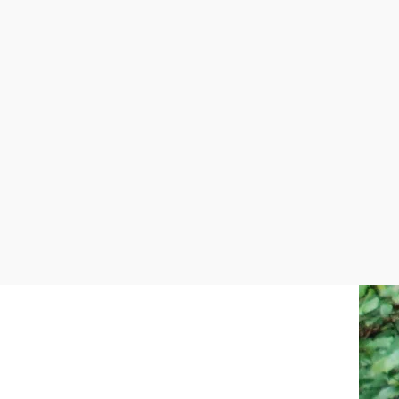
©
Wienerwald Tourismus GmbH / Markus Frühmann
schwer
19,10 km
1:45 h
Harzberg-Strecke
Mountainbiketour ausgehend von Bad Vöslau
mehr erfahren